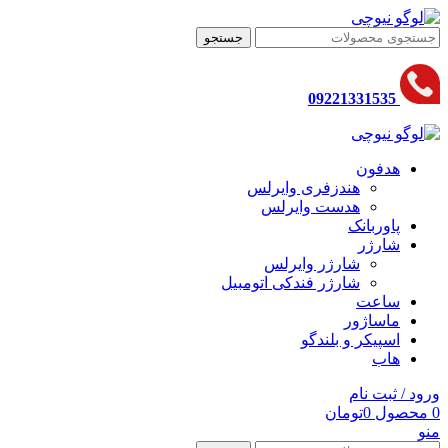
جستجو
09221331535
هدفون
هندزفری وایرلس
هدست وایرلس
پاوربانک
شارژر
شارژر وایرلس
شارژر فندکی اتومبیل
ساعت
ماساژور
اسپیکر و بلندگو
هاب
ورود / ثبت نام
0
محصول
0
تومان
منو