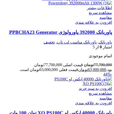
اطلاعات بیشتر
مشاهده سریع
مقایسه
افزودن به علاقه مندی
پاوربانک 392000 پاورولوژی PPBCHA23 Generator
پاوربانک
,
پاوربانک مناسب لپ تاپ
,
تخفیف
امتیاز
0
از 5
اتمام موجودی
77,700,000
تومان
قیمت اصلی 77,700,000تومان
بود.
63,000,000
تومان
قیمت فعلی 63,000,000تومان است.
-44%
افزودن به سبد خرید
مشاهده سریع
مقایسه
افزودن به علاقه مندی
پاوربانک 40000 ایکس او XO PS100C توان 100 وات