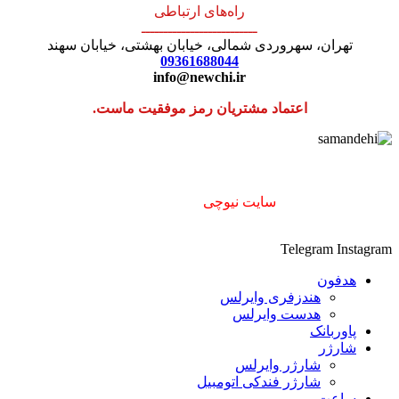
راه‌های ارتباطی
ــــــــــــــــــــــــــ
تهران، سهروردی شمالی، خیابان بهشتی، خیابان سهند
09361688044
info@newchi.ir
اعتماد مشتریان رمز موفقیت ماست.
استفاده از مطالب
سایت نیوچی
فقط برای مقاصد غیر تجاری و با
ذکر منبع بلامانع است. ۱۴۰۲
Telegram
Instagram
هدفون
هندزفری وایرلس
هدست وایرلس
پاوربانک
شارژر
شارژر وایرلس
شارژر فندکی اتومبیل
ساعت