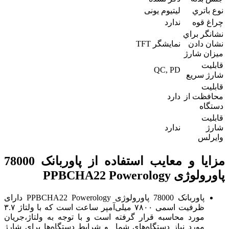
نوع باتري
ليتيوم یونی
چراغ قوه
ندارد
نشانگر براي
نشان دادن
نمایشگر TFT
ميزان شارژ
قابلیت
QC, PD
شارژ سریع
قابليت
محافظت از
دارد
دستگاه
قابلیت
شارژ
ندارد
وایرلس
مزایا و معایب استفاده از پاوربانک 78000
پاورولوژی PPBCHA22 Powerology
پاوربانک 78000 پاورولوژی PPBCHA22 Powerology دارای
ظرفیت اسمی ۷۸۰۰ میلی‌آمپر ساعت است که با ولتاژ ۳.۷
مورد محاسبه قرار گرفته است و با توجه به ولتاژ،جریان
مورد نیاز دستگاه‌های شما و شرایط دستگاه‌ها برای شارژ