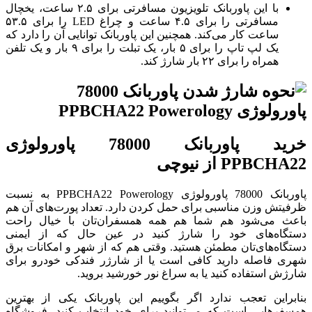
با این پاوربانک تلویزیون مسافرتی برای ۲.۵ ساعت، یخچال
مسافرتی را برای ۴.۵ ساعت و چراغ LED را برای ۵۳.۵
ساعت کار می‌کند. همچنین این پاوربانک توانایی آن را دارد که
یک لپ تاپ را برای ۵ بار، یک تبلت را برای ۹ بار و یک تلفن
همراه را برای ۲۲ بار شارژ کند.
خرید پاوربانک 78000 پاورولوژی
PPBCHA22 از نیوچی
پاوربانک 78000 پاورولوژی PPBCHA22 Powerology به نسبت
ظرفیتش وزن مناسبی برای حمل کردن دارد. تعداد پورت‌های آن هم
باعث می‌شود هم شما هم همه همسفران‌تان با خیال راحت
دستگاه‌های خود را شارژ کنید در عین حال که از ایمنی
دستگاه‌های‌تان مطمئن هستید. وقتی هم که از شهر و امکانات برق
شهری فاصله دارید کافی است یا از شارژر فندکی خودرو برای
شارژش استفاده کنید یا به سراغ نور خورشید بروید.
بنابراین تعجب ندارد اگر بگوییم این پاوربانک یکی از بهترین
همسفرهایی است که می‌توانید برای خود انتخاب کنید. فروشگاه