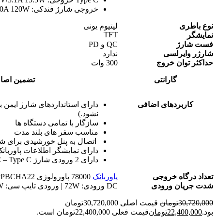
خروجی شارژ فندکی: 12V/10A 120W
نوع باطری
لیتیوم یونی
TFT
نمایشگر
فست شارژ
QC و PD
شارژر وایرلسی
ندارد
حداکثر توان خروج
300 وات
گارانتی
تضمین اصال
کاربرد‌های اضافی
دارای استانداردهای شارژ ایمن ب
نشود.)
سازگار با تمامی دستگاه ها
مناسب سفر های بلند مدت
اتصال به پنل خورشیدی برای شار
دارای نمایشگر اطلاعات پاوربان
دارای 2 ورودی شارژ DC – Type C
تعداد درگاه خروجی
پاوربانک
78000 پاورولوژی PPBCHA22 دارای 8 عدد خروجی می‌باشد
شدت جریان ورودی
DC ورودی: 72W | ورودی تایپ سی: 60W
30,720,000
تومان
قیمت اصلی 30,720,000تومان
بود.
22,400,000
تومان
قیمت فعلی 22,400,000تومان است.