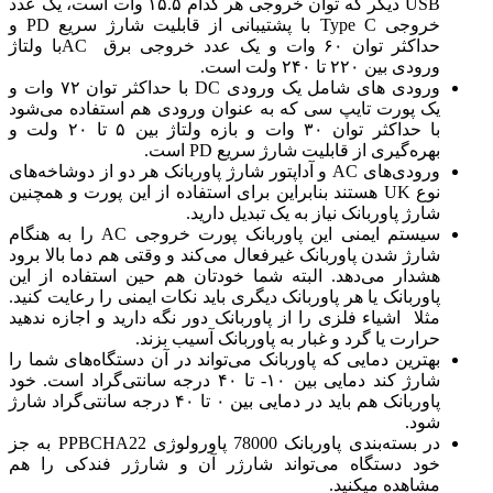
USB دیگر که توان خروجی هر کدام ۱۵.۵ وات است، یک عدد
خروجی Type C با پشتیبانی از قابلیت شارژ سریع PD و
حداکثر توان ۶۰ وات و یک عدد خروجی برق ACبا ولتاژ
ورودی بین ۲۲۰ تا ۲۴۰ ولت است.
ورودی های شامل یک ورودی DC با حداکثر توان ۷۲ وات و
یک پورت تایپ سی که به عنوان ورودی هم استفاده می‌شود
با حداکثر توان ۳۰ وات و بازه ولتاژ بین ۵ تا ۲۰ ولت و
بهره‌گیری از قابلیت شارژ سریع PD است.
ورودی‌های AC و آداپتور شارژ پاوربانک هر دو از دوشاخه‌های
نوع UK هستند بنابراین برای استفاده از این پورت و همچنین
شارژ پاوربانک نیاز به یک تبدیل دارید.
سیستم ایمنی این پاوربانک پورت خروجی AC را به هنگام
شارژ شدن پاوربانک غیرفعال می‌کند و وقتی هم دما بالا برود
هشدار می‌دهد. البته شما خودتان هم حین استفاده از این
پاوربانک یا هر پاوربانک دیگری باید نکات ایمنی را رعایت کنید.
مثلا اشیاء فلزی را از پاوربانک دور نگه دارید و اجازه ندهید
حرارت یا گرد و غبار به پاوربانک آسیب بزند.
بهترین دمایی که پاوربانک می‌تواند در آن دستگاه‌های شما را
شارژ کند دمایی بین ۱۰- تا ۴۰ درجه سانتی‌گراد است. خود
پاوربانک هم باید در دمایی بین ۰ تا ۴۰ درجه سانتی‌گراد شارژ
شود.
در بسته‌بندی پاوربانک 78000 پاورولوژی PPBCHA22 به جز
خود دستگاه می‌تواند شارژر آن و شارژر فندکی را هم
مشاهده میکنید.