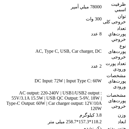
ظرفيت
78000 ميلي آمپر
اسمي
توان
300 وات
خروجی کلی
تعداد
پورت‌هاي
8 عدد
خروجي
نوع
AC, Type C, USB, Car charger, DC
پورت‌های
خروجی
تعداد پورت
2 عدد
ورودی
مشخصات
DC Input: 72W | Input Type C: 60W
پورت‌های
ورودی
AC output: 220-240V | USB1/USB2 output :
مشخصات
55V/3.1A 15.5W | USB QC Output: 5-9V, 18W |
پورت‌های
Type-C Output: 60W | Car charger output: 12V/10A
خروجی
120W
وزن
3.8 کیلوگرم
ابعاد
118.2*157.3*258.7 میلی متر
جنس بدنه
ذکر نشده