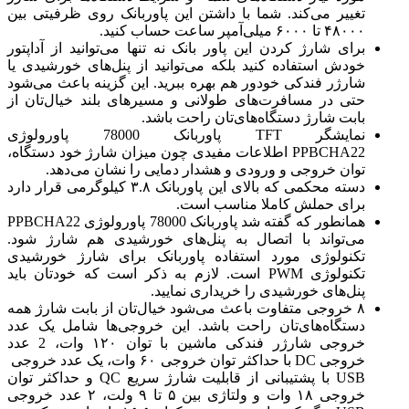
تغییر می‌کند. شما با داشتن این پاوربانک روی ظرفیتی بین
۴۸۰۰۰ تا ۶۰۰۰ میلی‌آمپر ساعت حساب کنید.
برای شارژ کردن این پاور بانک نه تنها می‌توانید از آداپتور
خودش استفاده کنید بلکه می‌توانید از پنل‌های خورشیدی یا
شارژر فندکی خودور هم بهره ببرید. این گزینه باعث می‌شود
حتی در مسافرت‌های طولانی و مسیرهای بلند خیال‌تان از
بابت شارژ دستگاه‌های‌تان راحت باشد.
نمایشگر TFT پاوربانک 78000 پاورولوژی
PPBCHA22 اطلاعات مفیدی چون میزان شارژ خود دستگاه،
توان خروجی و ورودی و هشدار دمایی را نشان می‌دهد.
دسته محکمی که بالای این پاوربانک ۳.۸ کیلوگرمی قرار دارد
برای حملش کاملا مناسب است.
همانطور که گفته شد پاوربانک 78000 پاورولوژی PPBCHA22
می‌تواند با اتصال به پنل‌های خورشیدی هم شارژ شود.
تکنولوژی مورد استفاده پاوربانک برای شارژ خورشیدی
تکنولوژی PWM است. لازم به ذکر است که خودتان باید
پنل‌های خورشیدی را خریداری نمایید.
۸ خروجی متفاوت باعث می‌شود خیال‌تان از بابت شارژ همه
دستگاه‌های‌تان راحت باشد. این خروجی‌ها شامل یک عدد
خروجی شارژر فندکی ماشین با توان ۱۲۰ وات، 2 عدد
خروجی DC با حداکثر توان خروجی ۶۰ وات، یک عدد خروجی
USB با پشتیبانی از قابلیت شارژ سریع QC و حداکثر توان
خروجی ۱۸ وات و ولتاژی بین ۵ تا ۹ ولت، ۲ عدد خروجی