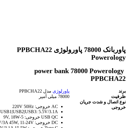
بزرگنمایی تصویر
پاوربانک 78000 پاورولوژی PPBCHA22
Powerology
power bank 78000 Powerology
PPBCHA22
برند
پاورلوژی
مدل PPBCHA22
ظرفیت
78000 میلی آمپر
نوع اتصال و شدت جریان
AC خروجی: 220V 50Hz
خروجی
USB1|USB2|USB3: 5.5V/3.1A
USB QC خروجی: 5-9V, 18W
DC خروجی: 15V/3A 45W, 11-24V
Type C خروجی: 5V/3.1A 15.5W