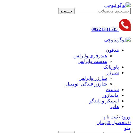
جستجو
09221331535
هدفون
هندزفری وایرلس
هدست وایرلس
پاوربانک
شارژر
شارژر وایرلس
شارژر فندکی اتومبیل
ساعت
ماساژور
اسپیکر و بلندگو
هاب
ورود / ثبت نام
0
محصول
0
تومان
منو