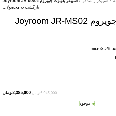
ه
اسپیکر و بلندگو
اسپیکر بلوتوث جویروم Joyroom JR-MS02
بازگشت به محصولات
Joyroom JR-M
2,385,000
تومان
6,045,000
تومان
موجود