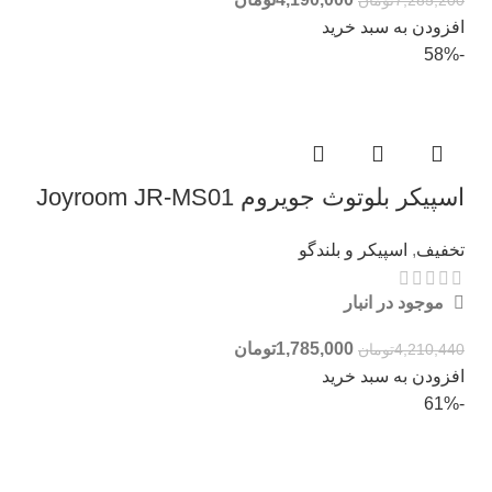
7,285,200
تومان
افزودن به سبد خرید
-58%
اسپیکر بلوتوث جویروم Joyroom JR-MS01
تخفیف
,
اسپیکر و بلندگو
موجود در انبار
1,785,000
تومان
4,210,440
تومان
افزودن به سبد خرید
-61%