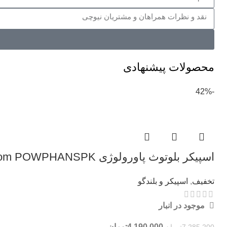
محصولات پیشنهادی
-42%
اسپیکر بلوتوث پاورولوژی Powerology Phantom POWPHANSPK توان 50 وات
تخفیف
,
اسپیکر و بلندگو
موجود در انبار
4,190,000
تومان