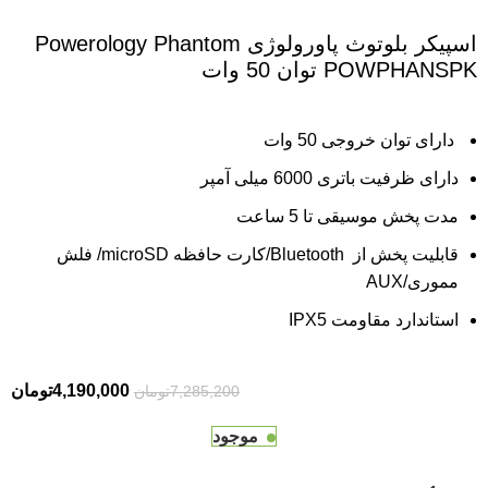
اسپیکر بلوتوث پاورولوژی Powerology Phantom
POWPHANSPK توان 50 وات
دارای توان خروجی 50 وات
دارای ظرفیت باتری 6000 میلی آمپر
مدت پخش موسیقی تا 5 ساعت
قابلیت پخش از Bluetooth/کارت حافظه microSD/ فلش
مموری/AUX
استاندارد مقاومت IPX5
4,190,000
تومان
7,285,200
تومان
موجود