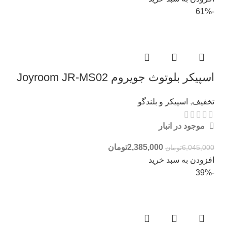
-61%
اسپیکر بلوتوث جویروم Joyroom JR-MS02
تخفیف
,
اسپیکر و بلندگو
موجود در انبار
2,385,000
تومان
6,045,000
تومان
افزودن به سبد خرید
-39%