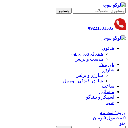
جستجو
09221331535
هدفون
هندزفری وایرلس
هدست وایرلس
پاوربانک
شارژر
شارژر وایرلس
شارژر فندکی اتومبیل
ساعت
ماساژور
اسپیکر و بلندگو
هاب
ورود / ثبت نام
0
محصول
0
تومان
منو