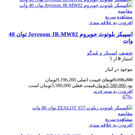
مقایسه
مشاهده سریع
افزودن به علاقه مندی
اسپیکر بلوتوث جویروم Joyroom JR-MW02 توان 40
وات
تخفیف
,
اسپیکر و بلندگو
امتیاز
0
از 5
موجود در انبار
9,196,200
تومان
قیمت اصلی 9,196,200تومان
بود.
5,580,000
تومان
قیمت فعلی 5,580,000تومان است.
افزودن به سبد خرید
-47%
مقایسه
مشاهده سریع
افزودن به علاقه مندی