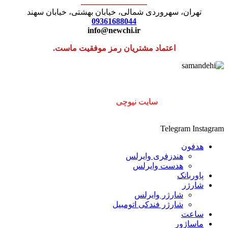
ــــــــــــــــــــــــــ
تهران، سهروردی شمالی، خیابان بهشتی، خیابان سهند
09361688044
info@newchi.ir
اعتماد مشتریان رمز موفقیت ماست.
استفاده از مطالب
سایت نیوچی
فقط برای مقاصد غیر تجاری و با
ذکر منبع بلامانع است. ۱۴۰۲
Telegram
Instagram
هدفون
هندزفری وایرلس
هدست وایرلس
پاوربانک
شارژر
شارژر وایرلس
شارژر فندکی اتومبیل
ساعت
ماساژور