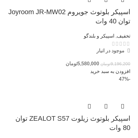
اسپیکر بلوتوث جویروم Joyroom JR-MW02
توان 40 وات
تخفیف
,
اسپیکر و بلندگو
موجود در انبار
5,580,000
تومان
9,196,200
تومان
افزودن به سبد خرید
-47%
اسپیکر بلوتوث زیلوت ZEALOT S57 توان
80 وات