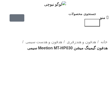
منو
جستجو
خانه
هدفون و هندزفری
هدفون و هدست سیمی
هدفون گیمینگ میشن Meetion MT-HP030 سیمی
-27%
بزرگنمایی تصویر