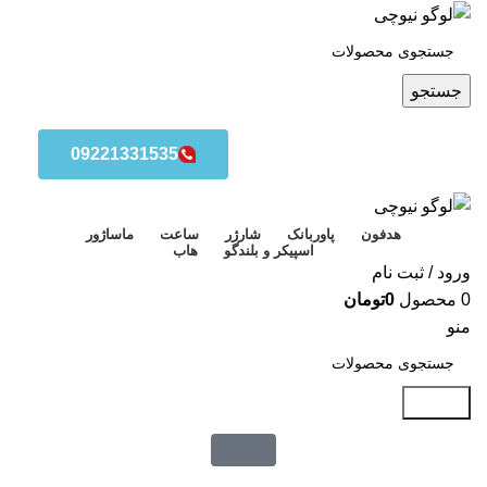
جستجو
09221331535
هدفون
پاوربانک
شارژر
ساعت
ماساژور
اسپیکر و بلندگو
هاب
ورود / ثبت نام
0
محصول
0
تومان
منو
جستجو