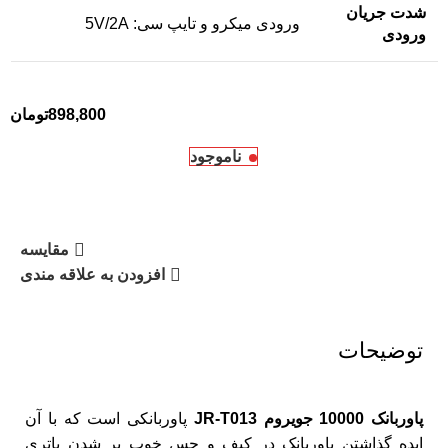
شدت جریان
ورودی میکرو و تایپ سی: 5V/2A
ورودی
تومان
ناموجود
مقایسه
افزودن به علاقه مندی
توضیحات
پاوربانک 10000 جویروم JR-T013
پاوربانکی است که با آن
ایده گذاشتن پاوربانک در کیف و حس خوب پر شدن باتری