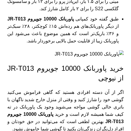
مینی را برای ۱.۵ بار، ایرپادز پرو را برای ۱۲ بار و سامسونگ
گلکسی S22 را برای ۲ بار کامل شارژ کند.
طبق گفته خود کمپانی
پاوربانک 10000 جویروم JR-T013
از دیگر پاوربانک‌های هم رده‌اش ۱۵٪ کوچکتر، ۲۸٪ سبک‌تر
و ۳۶٪ باریک‌تر است که همین موضوع باعث می‌شود این
پاوربانک زیبا از قابلیت حمل بالایی برخوردار باشد.
خرید پاوربانک 10000 جویروم JR-T013
از نیوچی
اگر از آن دسته افرادی هستید که گاهی فراموش می‌کنید
گوشی خود را شارژ کنید و وقتی از منزل خارج شدید ناگهان با
باتری خالی گوشی مواجه می‌شوید وجود یک پاوربانک در ته
کیف شما همیشه لازم است و خرید
پاوربانک 10000 جویروم
JR-T013
بهترین لطفی است که می‌توانید در حق خودتان و
افراد دل‌نگران زندگی‌تان بکنید تا گوشی شما خاموش نشود.