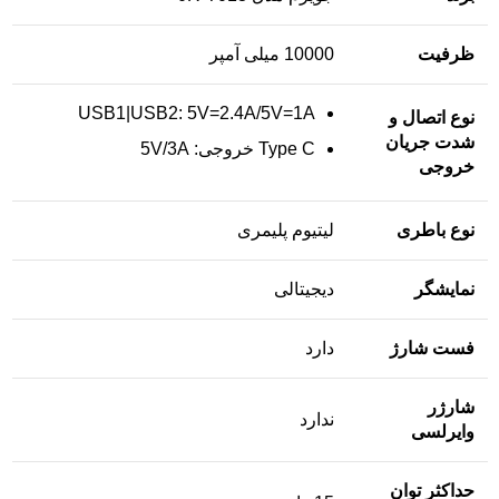
ظرفیت
10000 میلی آمپر
USB1|USB2: 5V=2.4A/5V=1A
نوع اتصال و
شدت جریان
Type C خروجی: 5V/3A
خروجی
نوع باطری
لیتیوم پلیمری
نمایشگر
دیجیتالی
فست شارژ
دارد
شارژر
ندارد
وایرلسی
حداکثر توان