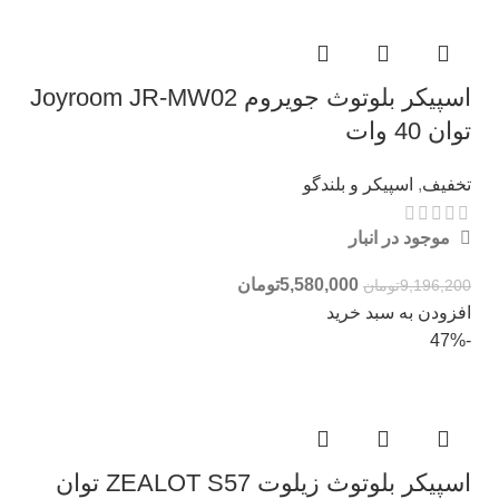
اسپیکر بلوتوث جویروم Joyroom JR-MW02
توان 40 وات
تخفیف
,
اسپیکر و بلندگو
موجود در انبار
5,580,000
تومان
9,196,200
تومان
افزودن به سبد خرید
-47%
اسپیکر بلوتوث زیلوت ZEALOT S57 توان