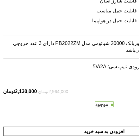
قابلیت شارژ آسان
قابلیت حمل مناسب
قابلیت حمل در هواپیما
وربانک
20000 شیائومی مدل PB2022ZM دارای 3 عدد خروجی
‌باشد
ودی تایپ سی: 5V/2A
2,130,000
تومان
2,964,000
تومان
موجود
افزودن به سبد خرید