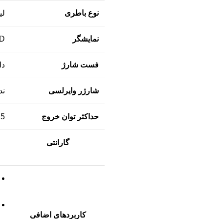
نوع باطری
لی
نمایشگر
D
فست شارژ
دا
شارژر وایرلسی
ند
حداکثر توان خروج
2.5
گارانتی
کاربرد‌های اضافی