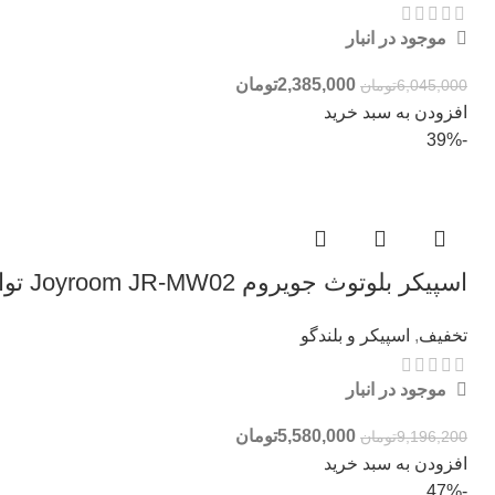
موجود در انبار
2,385,000
تومان
6,045,000
تومان
افزودن به سبد خرید
-39%
اسپیکر بلوتوث جویروم Joyroom JR-MW02 توان 40 وات
تخفیف
,
اسپیکر و بلندگو
موجود در انبار
5,580,000
تومان
9,196,200
تومان
افزودن به سبد خرید
-47%