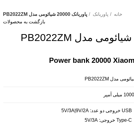
خانه
پاوربانک
پاوربانک 20000 شیائومی مدل PB2022ZM
بازگشت به محصولات
Power bank 20000 Xiao
ائومی
مدل
PB2022ZM
1 میلی آمپر
USB خروجی دو عدد: 5V/3A|9V/2A
Type-C خروجی: 5V/3A