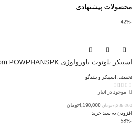
محصولات پیشنهادی
-42%
اسپیکر بلوتوث پاورولوژی Powerology Phantom POWPHANSPK توان 50 وات
تخفیف
,
اسپیکر و بلندگو
موجود در انبار
4,190,000
تومان
7,285,200
تومان
افزودن به سبد خرید
-58%