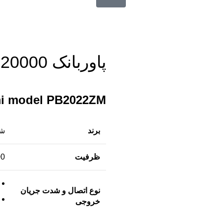
پاوربانک 20000 شیائومی مدل PB2022ZM
mi model PB2022ZM
برند
شی
ظرفیت
0000
نوع اتصال و شدت جریان
خروجی