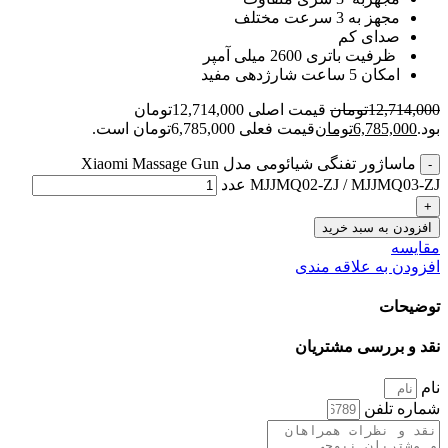
مجهز به 3 سرعت مختلف
صدای کم
ظرفیت باتری 2600 میلی آمپر
امکان 5 ساعت شارژدهی مفید
12,714,000
تومان
قیمت اصلی 12,714,000تومان
بود.
6,785,000
تومان
قیمت فعلی 6,785,000تومان است.
ماساژور تفنگی شیائومی مدل Xiaomi Massage Gun
MJJMQ02-ZJ / MJJMQ03-ZJ عدد
افزودن به سبد خرید
مقایسه
افزودن به علاقه مندی
توضیحات
نقد و بررسی مشتریان
نام
شماره تلفن