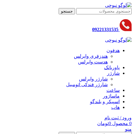
جستجو
09221331535
هدفون
هندزفری وایرلس
هدست وایرلس
پاوربانک
شارژر
شارژر وایرلس
شارژر فندکی اتومبیل
ساعت
ماساژور
اسپیکر و بلندگو
هاب
ورود / ثبت نام
0
محصول
0
تومان
منو